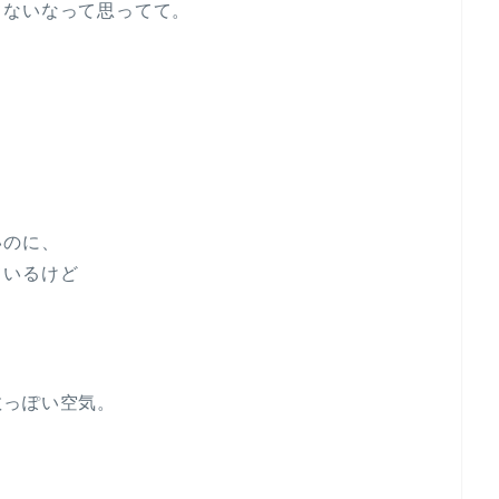
てないなって思ってて。
いのに、
ているけど
教っぽい空気。