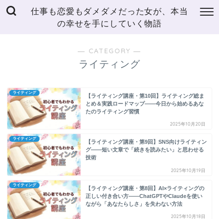
仕事も恋愛もダメダメだった女が、本当
の幸せを手にしていく物語
― CATEGORY ―
ライティング
ライティング
【ライティング講座・第10回】ライティング総ま
とめ＆実践ロードマップ——今日から始めるあな
たのライティング習慣
2025年10月20日
ライティング
【ライティング講座・第9回】SNS向けライティン
グ——短い文章で「続きを読みたい」と思わせる
技術
2025年10月19日
ライティング
【ライティング講座・第8回】AI×ライティングの
正しい付き合い方——ChatGPTやClaudeを使い
ながら「あなたらしさ」を失わない方法
2025年10月18日