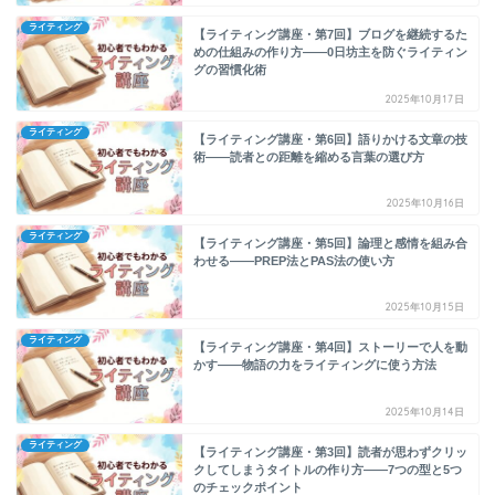
ライティング
【ライティング講座・第7回】ブログを継続するた
めの仕組みの作り方——0日坊主を防ぐライティン
グの習慣化術
2025年10月17日
ライティング
【ライティング講座・第6回】語りかける文章の技
術——読者との距離を縮める言葉の選び方
2025年10月16日
ライティング
【ライティング講座・第5回】論理と感情を組み合
わせる——PREP法とPAS法の使い方
2025年10月15日
ライティング
【ライティング講座・第4回】ストーリーで人を動
かす——物語の力をライティングに使う方法
2025年10月14日
ライティング
【ライティング講座・第3回】読者が思わずクリッ
クしてしまうタイトルの作り方——7つの型と5つ
のチェックポイント