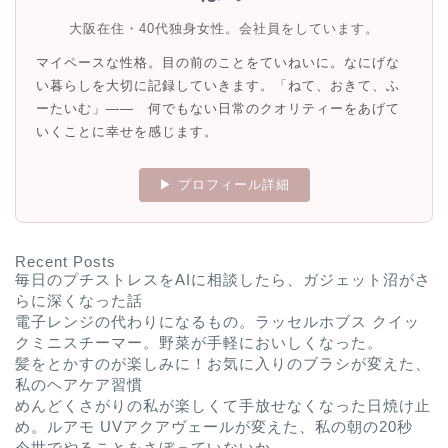
大阪在住・40代独身女性。会社員をしています。
マイペースな性格。目の前のことをていねいに。なにげな
い暮らしを大切に記録していきます。「ねて、おきて、ふ
ーたいむ」—— 何でもない日常のクオリティーをあげて
いくことに幸せを感じます。
▶ プロフィール詳細
Recent Posts
毎日のプチストレスをAIに相談したら、ガジェット沼がさ
らに深くなった話
電子レンジの代わりになるもの。ラッセルホブス クイッ
クミニスチーマー。野菜が手軽においしくなった。
髪をとかすのが楽しみに！お気に入りのブラシが変えた、
私のヘアケア習慣
めんどくさがりの私が楽しくて手放せなくなった日焼け止
め。ルアモ UVアクアヴェールが変えた、私の朝の20秒
今世でやることをさぼっていないか