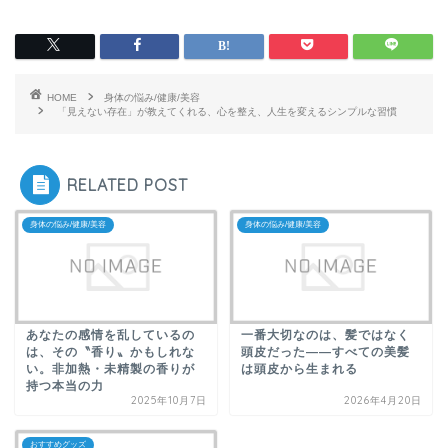
HOME
身体の悩み/健康/美容
「見えない存在」が教えてくれる、心を整え、人生を変えるシンプルな習慣
RELATED POST
身体の悩み/健康/美容
身体の悩み/健康/美容
あなたの感情を乱しているの
一番大切なのは、髪ではなく
は、その〝香り〟かもしれな
頭皮だった――すべての美髪
い。非加熱・未精製の香りが
は頭皮から生まれる
持つ本当の力
2025年10月7日
2026年4月20日
おすすめグッズ