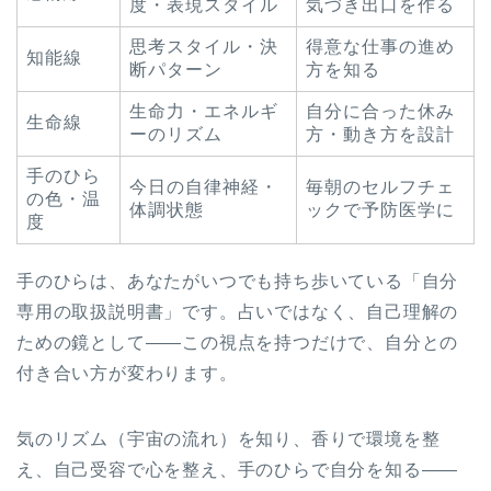
度・表現スタイル
気づき出口を作る
思考スタイル・決
得意な仕事の進め
知能線
断パターン
方を知る
生命力・エネルギ
自分に合った休み
生命線
ーのリズム
方・動き方を設計
手のひら
今日の自律神経・
毎朝のセルフチェ
の色・温
体調状態
ックで予防医学に
度
手のひらは、あなたがいつでも持ち歩いている「自分
専用の取扱説明書」です。占いではなく、自己理解の
ための鏡として——この視点を持つだけで、自分との
付き合い方が変わります。
気のリズム（宇宙の流れ）を知り、香りで環境を整
え、自己受容で心を整え、手のひらで自分を知る——