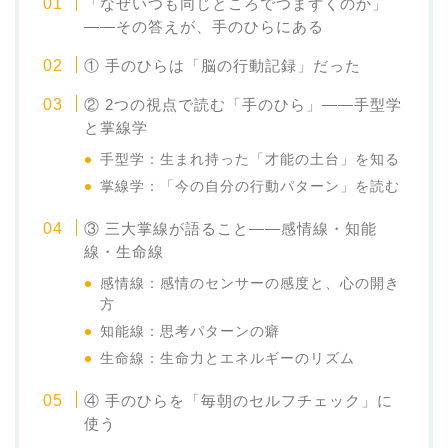
「なぜいつも同じところでつまずくのか」
——その答えが、手のひらにある
① 手のひらは「脳の行動記録」だった
② 2つの視点で読む「手のひら」——手型学
と掌線学
手型学：生まれ持った「才能の土台」を知る
掌線学：「今の自分の行動パターン」を読む
③ 三大掌線が語ること——感情線・知能
線・生命線
感情線：感情のセンサーの感度と、心の開き
方
知能線：思考パターンの癖
生命線：生命力とエネルギーのリズム
④ 手のひらを「毎朝のセルフチェック」に
使う