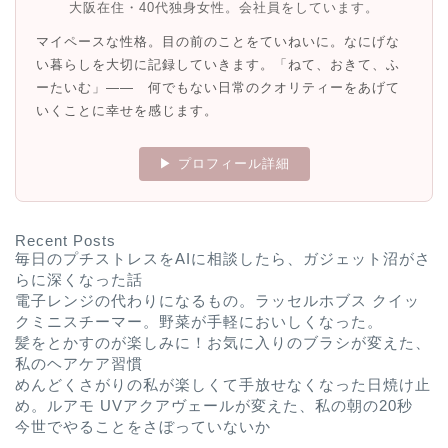
大阪在住・40代独身女性。会社員をしています。
マイペースな性格。目の前のことをていねいに。なにげな
い暮らしを大切に記録していきます。「ねて、おきて、ふ
ーたいむ」—— 何でもない日常のクオリティーをあげて
いくことに幸せを感じます。
▶ プロフィール詳細
Recent Posts
毎日のプチストレスをAIに相談したら、ガジェット沼がさ
らに深くなった話
電子レンジの代わりになるもの。ラッセルホブス クイッ
クミニスチーマー。野菜が手軽においしくなった。
髪をとかすのが楽しみに！お気に入りのブラシが変えた、
私のヘアケア習慣
めんどくさがりの私が楽しくて手放せなくなった日焼け止
め。ルアモ UVアクアヴェールが変えた、私の朝の20秒
今世でやることをさぼっていないか