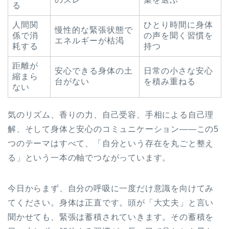
る
人間関
ひとり時間に身体
慢性的な緊張状態で
係で消
の声を聞く習慣を
エネルギーが枯渇
耗する
持つ
距離が
安心できる身体の土
日常の小さな安心
縮まら
台がない
を積み重ねる
ない
気のリズム、香りの力、自己受容、手相による自己理
解、そして身体と安心のコミュニケーション——この5
つのテーマはすべて、「自分という存在を丸ごと整え
る」という一本の軸でつながっています。
今日からまず、自分の呼吸に一度だけ意識を向けてみ
てください。身体は正直です。頭が「大丈夫」と言い
聞かせても、緊張は蓄積されていきます。その蓄積を