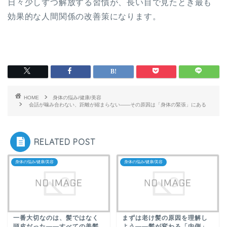
日々少しずつ解放する習慣が、長い目で見たとき最も
効果的な人間関係の改善策になります。
HOME
身体の悩み/健康/美容
会話が噛み合わない、距離が縮まらない——その原因は「身体の緊張」にある
RELATED POST
身体の悩み/健康/美容
身体の悩み/健康/美容
一番大切なのは、髪ではなく
まずは老け髪の原因を理解し
頭皮だった――すべての美髪
よう――髪が変わる「内側」