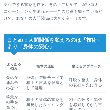
安心できる状態を作る。その上で初めて、深いコミュ
ニケーションが生まれる——この順番を知っているだ
けで、あなたの人間関係は大きく変わります。
まとめ：人間関係を変えるのは「技術」
より「身体の安心」
よくある
根本の原因
整えるアプローチ
悩み
会話が
身体が防衛モードで
呼吸を整え、身体
噛み合
相手の言葉を脅威と
の安心を先に作る
わない
して処理
善意が
相手の身体の状態を
相手の呼吸・緊張
相手を
無視したタイミング
を感知してから言
傷つけ
のズレ
葉を選ぶ