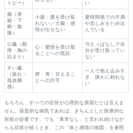
トピー）
い
腸（便
小腸：愛を受け取
愛情関係での不満
秘・下
れない／大腸：感
や悲しみをため込
痢・腹
情が出せない
んでいる
痛）
心臓（動
与えっぱなしで自
心：愛情を受け取
悸・胸の
分が受け取ってい
ることへの抵抗
詰まり）
ない
すい臓
一人で抱え込みす
（疲れ・
脾・胃：甘えるこ
ぎ、誰かに頼れな
低血糖
とへの許可
い
感）
もちろん、すべての症状が心理的な原因だとは言えま
せん。器質的な病気であれば、きちんとした医療的な
対処が必要です。でも「異常なし」と言われ続けなが
らも症状が続くとき、この「体と感情の地図」を参照