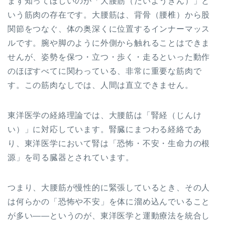
まず知ってほしいのが「大腰筋（だいようきん）」と
いう筋肉の存在です。大腰筋は、背骨（腰椎）から股
関節をつなぐ、体の奥深くに位置するインナーマッス
ルです。腕や脚のように外側から触れることはできま
せんが、姿勢を保つ・立つ・歩く・走るといった動作
のほぼすべてに関わっている、非常に重要な筋肉で
す。この筋肉なしでは、人間は直立できません。
東洋医学の経絡理論では、大腰筋は「腎経（じんけ
い）」に対応しています。腎臓にまつわる経絡であ
り、東洋医学において腎は「恐怖・不安・生命力の根
源」を司る臓器とされています。
つまり、大腰筋が慢性的に緊張しているとき、その人
は何らかの「恐怖や不安」を体に溜め込んでいること
が多い——というのが、東洋医学と運動療法を統合し