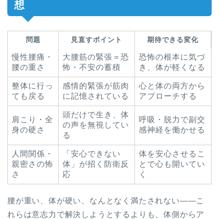
想
問題
見直すポイント
期待できる変化
慢性腰痛・
大腰筋の緊張＝恐
恐怖の根本に気づ
腰の重さ
怖・不安の蓄積
き、体が軽くなる
整体に行っ
感情的緊張が筋肉
心と体の両方から
ても戻る
に記憶されている
アプローチする
頭だけで生き、体
肩こり・全
呼吸・脱力で副交
の声を無視してい
身の硬さ
感神経を働かせる
る
人間関係・
「安心できない
体を安心させるこ
親密さの怖
体」が招く防衛反
とで心も開いてい
さ
応
く
腰が重い、体が硬い、なんとなく満たされない——こ
れらは意志力で解決しようとするよりも、体側からア