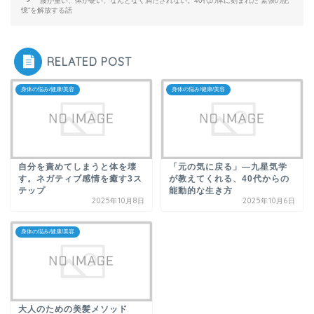
腰が重い、体が硬い、なんとなく満たされない。40代の体に刻まれた”緊張の記
憶”を解放する話
RELATED POST
身体の悩み/健康/美容
身体の悩み/健康/美容
自分を責めてしまうと体を壊
「元の気に戻る」—九星気学
す。ネガティブ感情を癒す3ス
が教えてくれる、40代からの
テップ
能動的な生き方
2025年10月8日
2025年10月6日
身体の悩み/健康/美容
大人のための美髪メソッド