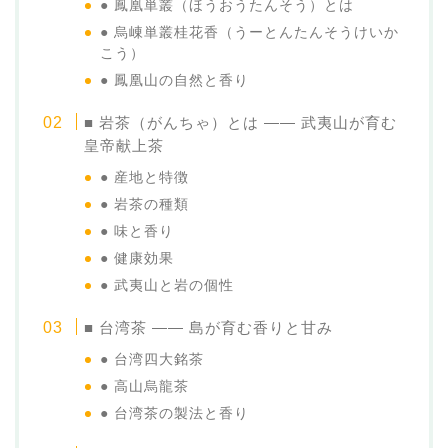
● 鳳凰単叢（ほうおうたんそう）とは
● 烏崠単叢桂花香（うーとんたんそうけいか
こう）
● 鳳凰山の自然と香り
■ 岩茶（がんちゃ）とは —— 武夷山が育む
皇帝献上茶
● 産地と特徴
● 岩茶の種類
● 味と香り
● 健康効果
● 武夷山と岩の個性
■ 台湾茶 —— 島が育む香りと甘み
● 台湾四大銘茶
● 高山烏龍茶
● 台湾茶の製法と香り