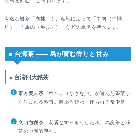
性格を飲む”**と言われます。
有名な岩茶「肉桂」も、産地によって「牛肉（牛欄
坑）」「馬肉（馬頭岩）」などの異名を持ちます。
■ 台湾茶 —— 島が育む香りと甘み
● 台湾四大銘茶
東方美人茶
：ウンカ（小さな虫）が噛んだ茶葉か
ら生まれる蜜香。農薬を使わず作られる希少茶。
文山包種茶
：花香とすっきりした味。烏龍茶と緑
茶の中間的存在。