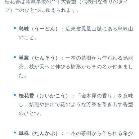
桂花香は鳳凰単叢の**十大香型（代表的な香りのタイ
プ）**のひとつに数えられます。
烏崠（うーどん）
：広東省鳳凰山脈にある烏崠山
のこと。
単叢（たんそう）
：一本の茶樹から作られる烏龍
茶。枝が天へと伸びる樹形からその名が付きまし
た。
桂花香（けいかこう）
：「金木犀の香り」を意味
し、焙煎や抽出で花のような芳香を引き出す香型
のひとつ。
単株（たんかぶ）
：一本の茶樹から作られる希少