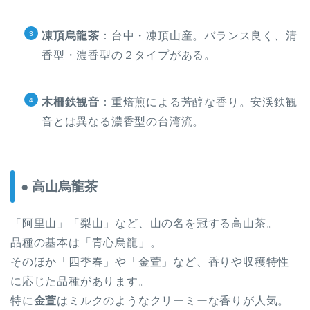
凍頂烏龍茶
：台中・凍頂山産。バランス良く、清
香型・濃香型の２タイプがある。
木柵鉄観音
：重焙煎による芳醇な香り。安渓鉄観
音とは異なる濃香型の台湾流。
● 高山烏龍茶
「阿里山」「梨山」など、山の名を冠する高山茶。
品種の基本は「青心烏龍」。
そのほか「四季春」や「金萱」など、香りや収穫特性
に応じた品種があります。
特に
金萱
はミルクのようなクリーミーな香りが人気。