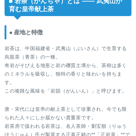
■ 岩茶（がんちゃ）とは —— 武夷山が
育む皇帝献上茶
● 産地と特徴
岩茶は、中国福建省・武夷山（ぶいさん）で生育する
烏龍茶（青茶）の一種。
奇岩がそびえる地形と岩の礫質土壌から、茶樹は多く
のミネラルを吸収し、独特の香りと味わいを持ちま
す。
この複雑な風味を「岩韻（がんいん）」と呼びます。
唐・宋代には皇帝の献上茶として珍重され、今でも限
られた人々にしか届かない貴重茶です。
岩茶房で扱われる岩茶は、名人茶師・劉宝順（りゅう
ほうじゅん）氏が製茶する正真正銘の**「正岩茶」**で