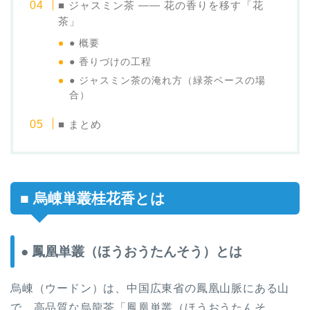
■ ジャスミン茶 —— 花の香りを移す「花
茶」
● 概要
● 香りづけの工程
● ジャスミン茶の淹れ方（緑茶ベースの場
合）
■ まとめ
■ 烏崠単叢桂花香とは
● 鳳凰単叢（ほうおうたんそう）とは
烏崠（ウードン）は、中国広東省の鳳凰山脈にある山
で、高品質な烏龍茶「鳳凰単叢（ほうおうたんそ